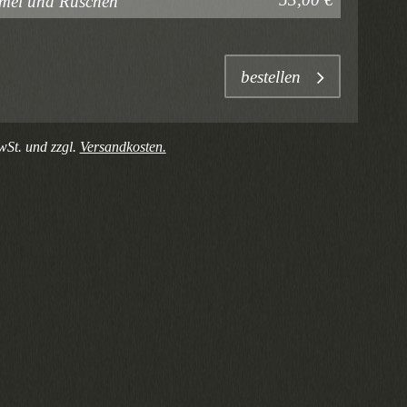
rmel und Rüschen
bestellen
wSt. und zzgl.
Versandkosten.