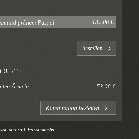
132,00 €
otem und grünem Paspol
bestellen
ODUKTE
atten Ärmeln
53,00 €
Kombination bestellen
wSt. und zzgl.
Versandkosten.