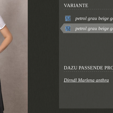
VARIANTE
petrol grau beige g
petrol grau beige 
DAZU PASSENDE PR
Dirndl Marlena anthra