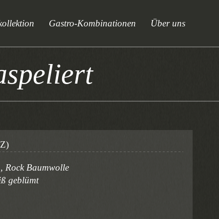
ollektion
Gastro-Kombinationen
Über uns
speliert
Z)
en, Rock Baumwolle
iß geblümt