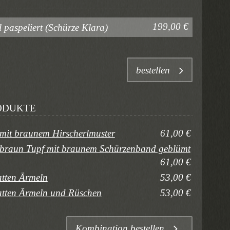
199,00 €
 paspeliert (Schürze Klara)
bestellen
ODUKTE
 mit braunem Hirscherlmuster
61,00 €
 braun Tupf mit braunem Schürzenband geblümt
61,00 €
atten Ärmeln
53,00 €
latten Ärmeln und Rüschen
53,00 €
Kombination bestellen