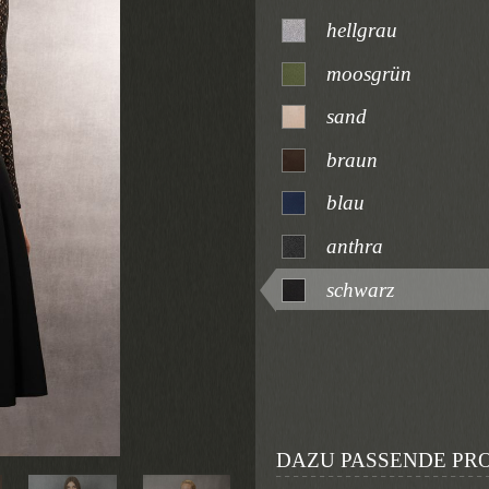
hellgrau
moosgrün
sand
braun
blau
anthra
schwarz
DAZU PASSENDE PR