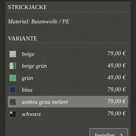
STRICKJACKE
Material: Baumwolle / PE
VARIANTE
79,00 €
beige
49,00 €
beige grün
49,00 €
grün
79,00 €
blau
79,00 €
anthra grau meliert
79,00 €
schwarz
bestellen