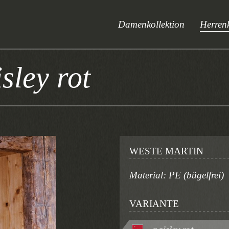
Damenkollektion
Herrenk
sley rot
WESTE MARTIN
Material: PE (bügelfrei)
VARIANTE